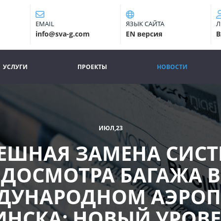
EMAIL
ЯЗЫК САЙТА
Л
info@sva-g.com
EN версия
В
УСЛУГИ
ПРОЕКТЫ
НОВОСТИ
(CURRENT)
ИЮЛ,23
ЕШНАЯ ЗАМЕНА СИС
ДОСМОТРА БАГАЖА В
ДУНАРОДНОМ АЭРОП
НСКА: НОВЫЙ УРОВ