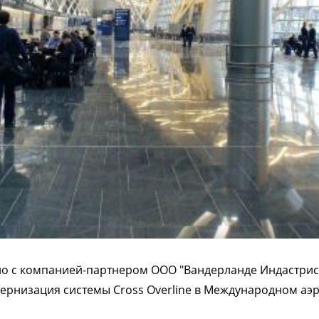
 с компанией-партнером ООО "Вандерланде Индастрис" (
рнизация системы Cross Overline в Международном аэро