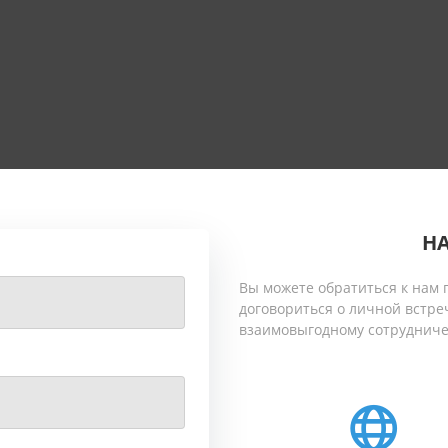
Н
Вы можете обратиться к нам п
договориться о личной встре
взаимовыгодному сотрудниче